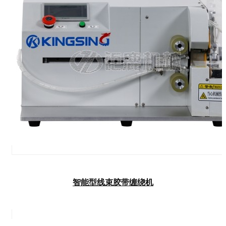
智能型线束胶带缠绕机