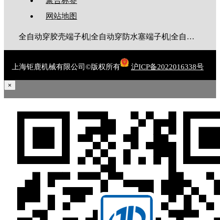
聚合标签
网站地图
全自动穿胶壳端子机|全自动穿防水塞端子机|全自动穿热缩管端子机|全自动穿护套端子机|全自动穿号码管端子机|全自动端子机|全自动穿防水栓端子机|端子压着机|端子压接机|静音端子机|多芯线端子机|护套线端子机|全自动排线端子机|新能源大平方压接机|电脑剥线机|自动剥线机|裁线机|剥线机
上海钜鹿机械有限公司©版权所有
沪ICP备2022016338号
×