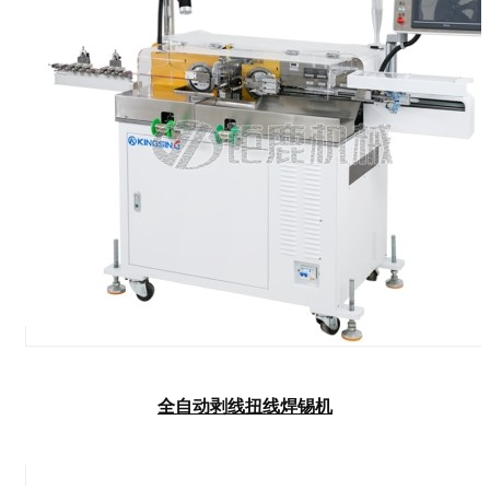
全自动剥线扭线焊锡机