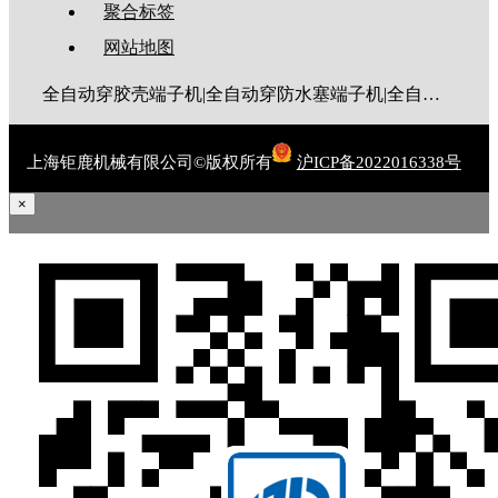
聚合标签
网站地图
全自动穿胶壳端子机|全自动穿防水塞端子机|全自动穿热缩管端子机|全自动穿护套端子机|全自动穿号码管端子机|全自动端子机|全自动穿防水栓端子机|端子压着机|端子压接机|静音端子机|多芯线端子机|护套线端子机|全自动排线端子机|新能源大平方压接机|电脑剥线机|自动剥线机|裁线机|剥线机
上海钜鹿机械有限公司©版权所有
沪ICP备2022016338号
×