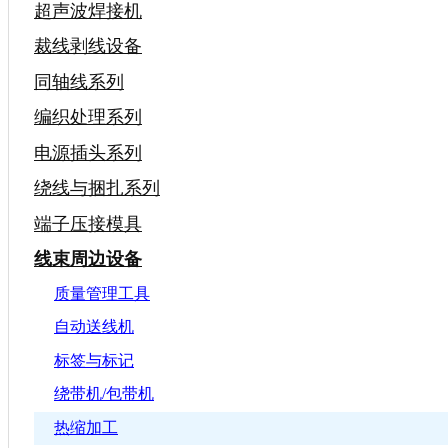
超声波焊接机
裁线剥线设备
同轴线系列
编织处理系列
电源插头系列
绕线与捆扎系列
端子压接模具
线束周边设备
质量管理工具
自动送线机
标签与标记
绕带机/包带机
热缩加工