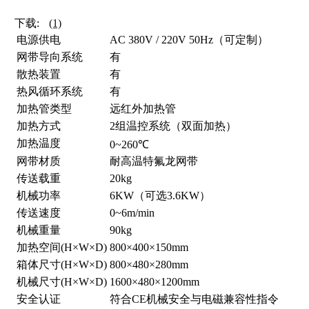
下载:
(1)
电源供电
AC 380V / 220V 50Hz（可定制）
网带导向系统
有
散热装置
有
热风循环系统
有
加热管类型
远红外加热管
加热方式
2组温控系统（双面加热）
加热温度
0~260℃
网带材质
耐高温特氟龙网带
传送载重
20kg
机械功率
6KW（可选3.6KW）
传送速度
0~6m/min
机械重量
90kg
加热空间(H×W×D)
800×400×150mm
箱体尺寸(H×W×D)
800×480×280mm
机械尺寸(H×W×D)
1600×480×1200mm
安全认证
符合CE机械安全与电磁兼容性指令