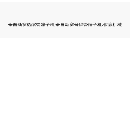
全自动穿热缩管端子机|全自动穿号码管端子机-钜鹿机械