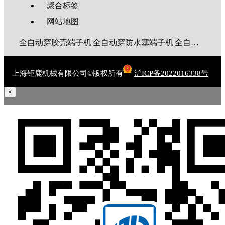
聚合标签
网站地图
全自动穿胶壳端子机|全自动穿防水塞端子机|全自动穿热缩管端子机|全自动穿护套端子机|全自动穿号码管端子机|全自动端子机|全自动穿防水栓端子机|端子压着机|端子压接机|静音端子机|多芯线端子机|护套线端子机|全自动排线端子机|新能源大平方压接机|电脑剥线机|自动剥线机|裁线机|剥线机
上海钜鹿机械有限公司©版权所有
沪ICP备2022016338号
×