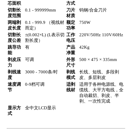
芯面积
方式
切割长
0.1 - 999999mm
刀片
钨钢/合金刀片
度范围
材质
两端剥
0.1 - 999.9 （视线材
额定
750W
皮长度
而定）
功率
切割长
±(0.002×L) (L表示切
工作
220V/50Hz 110V/60Hz
度公差
割长度）
电压
跳导功
有
产品
42Kg
能
净重
剥皮压
可调
外形
500 × 475 × 335mm
力
尺寸
剥线速
3000 - 7000条/时
剥线
长线、短线、多段剥
度
模式
皮、多层剥皮
速度调
0-9档可调
适剥
适用于各种电源线、电
节
线材
缆线、大平方电线，全
自动裁切、剥皮、半
剥、一次性完成
显示方
全中文LCD显示
式