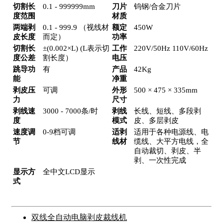
切割长
0.1 - 999999mm
刀片
钨钢/合金刀片
度范围
材质
两端剥
0.1 - 999.9 （视线材
额定
450W
皮长度
而定）
功率
切割长
±(0.002×L) (L表示切
工作
220V/50Hz 110V/60Hz
度公差
割长度）
电压
跳导功
有
产品
42Kg
能
净重
剥皮压
可调
外形
500 × 475 × 335mm
力
尺寸
剥线速
3000 - 7000条/时
剥线
长线、短线、多段剥
度
模式
皮、多层剥皮
速度调
0-9档可调
适剥
适用于各种电源线、电
节
线材
缆线、大平方电线，全
自动裁切、剥皮、半
剥、一次性完成
显示方
全中文LCD显示
式
双线全自动电脑剥皮裁线机