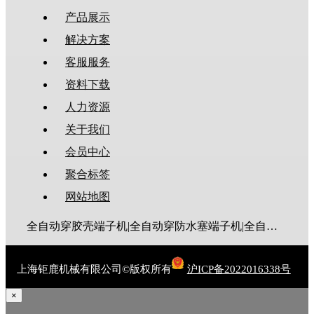
产品展示
解决方案
客服服务
资料下载
人力资源
关于我们
会员中心
聚合标签
网站地图
全自动穿胶壳端子机|全自动穿防水塞端子机|全自动穿热缩管端子机|全自动穿护套端子机|全自动穿号码管端子机|全自动端子机|全自动穿防水栓端子机|端子压着机|端子压接机|静音端子机|多芯线端子机|护套线端子机|全自动排线端子机|新能源大平方压接机|电脑剥线机|自动剥线机|裁线机|剥线机
上海钜鹿机械有限公司©版权所有
沪ICP备2022016338号
×