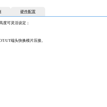
例
硬件配置
高度可灵活设定；
T/UT端头快换模片压接。