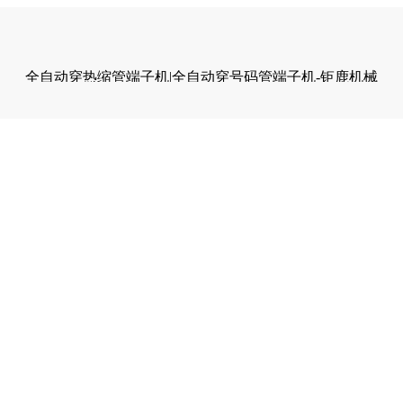
全自动穿热缩管端子机|全自动穿号码管端子机-钜鹿机械