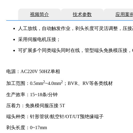
视频简介
技术参数
应用案
人工放线，自动触发作业，剥头长度可灵活调整，压接
采用伺服电机压接；
可扩展多个同类端头同时在线，管型端头免换模压接，O
电源：AC220V 50HZ单相
2
2
加工范围：0.5mm
~4.0mm
；BVR、RV等各类线材
生产效率：15~18条/分钟
压着力：免换模伺服压接 5T
端头种类：针形管状/航空针/OT/UT预绝缘端子
剥头长度：0~17mm