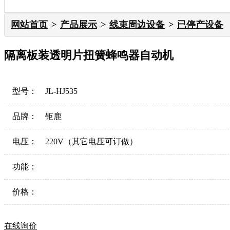
网站首页
产品展示
线束周边设备
已停产设备
隔离板装透明片扭簧蜂鸣器自动机
型号：
JL-HJ535
品牌：
钜鹿
电压：
220V（其它电压可订做）
功能：
价格：
在线询价