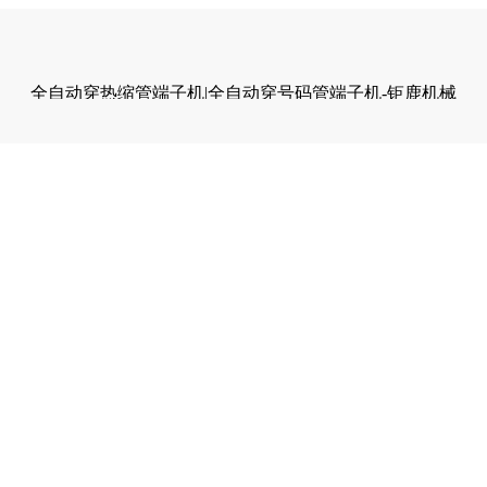
全自动穿热缩管端子机|全自动穿号码管端子机-钜鹿机械