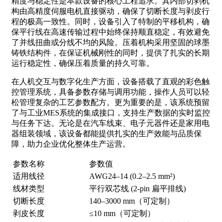
精度与稳定性是本款设备的核心工程追求。其内部切剥机
构由高精度伺服电机直接驱动，确保了切断长度与剥皮行
程的极高一致性。同时，设备引入了特制的平移机构，确
保平行线在高速传输过程中始终保持顺直稳定，有效避免
了并线扭曲或分线不均的风险。压着机构采用坚固的球墨
铸铁结构件，在保证机械刚性的同时，提供了扎实的长期
运行稳定性，确保压着质量的持久可靠。
在人机交互与数字化生产方面，设备搭载了直观的彩色触
控管理系统，具备参数存储与调用功能，操作人员可以轻
松管理复杂的工艺参数配方。更为重要的是，该系统预留
了与工业MES系统的集成接口，支持生产数据的实时监控
与任务下达。无论是在汽车线束、电子元器件还是家用电
器组装领域，该设备都能提供扎实的生产效能与品质保
障，助力企业优化整体生产运营。
参数名称
参数值
适用线径
AWG24–14 (0.2–2.5 mm²)
线材类型
平行双芯线 (2-pin 扁平排线)
切断长度
140–3000 mm（可定制）
剥皮长度
≤10 mm（可定制）