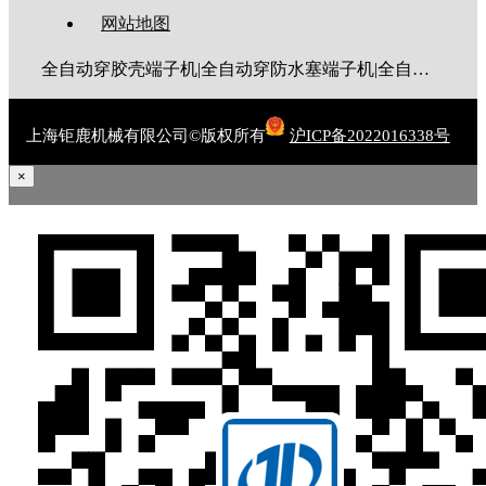
网站地图
全自动穿胶壳端子机|全自动穿防水塞端子机|全自动穿热缩管端子机|全自动穿护套端子机|全自动穿号码管端子机|全自动端子机|全自动穿防水栓端子机|端子压着机|端子压接机|静音端子机|多芯线端子机|护套线端子机|全自动排线端子机|新能源大平方压接机|电脑剥线机|自动剥线机|裁线机|剥线机
上海钜鹿机械有限公司©版权所有
沪ICP备2022016338号
×