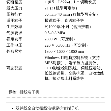
切断精度
± (0.5 + L*2‰)，L = 切断长度
最大压力
2T (3T机型可定制)
压着行程
30 mm (40 mm行程机型可定制)
适用端子
横送端子、直送端子等
生产效率
约1000条/小时（含插护套）
气源要求
0.5–0.8 MPa
额定功率
2800 W（可定制）
工作电压
220 V 50/60 Hz（可定制）
外形尺寸
1800 × 1600 × 1860 mm
Windows 11电脑控制系统（支持
MES对接）、端子压力监测仪、
可选配置
CCD影像检测系统、伺服压着站、
长线输送带、全防护罩、自动放线
机、振动盘上料系统等
标签:
排线端子机
双并线全自动扭线沾锡穿护套端子机