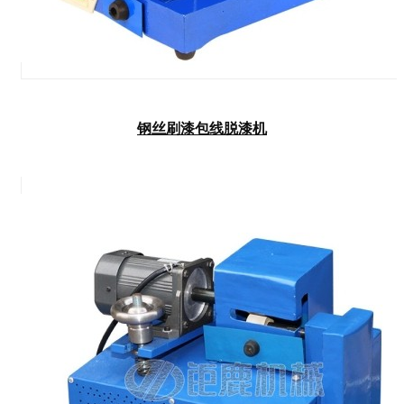
钢丝刷漆包线脱漆机