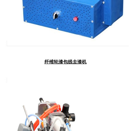
纤维轮漆包线去漆机