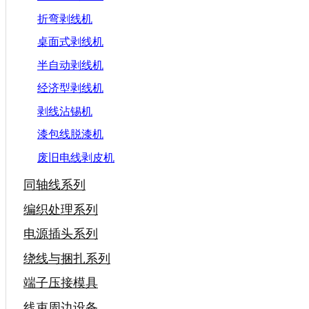
折弯剥线机
桌面式剥线机
半自动剥线机
经济型剥线机
剥线沾锡机
漆包线脱漆机
废旧电线剥皮机
同轴线系列
编织处理系列
电源插头系列
绕线与捆扎系列
端子压接模具
线束周边设备