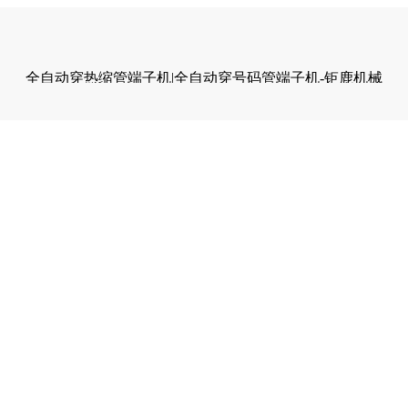
全自动穿热缩管端子机|全自动穿号码管端子机-钜鹿机械