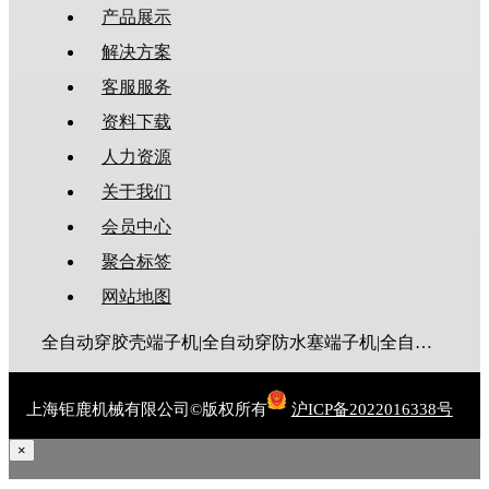
产品展示
解决方案
客服服务
资料下载
人力资源
关于我们
会员中心
聚合标签
网站地图
全自动穿胶壳端子机|全自动穿防水塞端子机|全自动穿热缩管端子机|全自动穿护套端子机|全自动穿号码管端子机|全自动端子机|全自动穿防水栓端子机|端子压着机|端子压接机|静音端子机|多芯线端子机|护套线端子机|全自动排线端子机|新能源大平方压接机|电脑剥线机|自动剥线机|裁线机|剥线机
上海钜鹿机械有限公司©版权所有
沪ICP备2022016338号
×