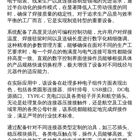
电子组装、线束生产以及连接器制造领域的先进需求，通
过半自动化的操作模式，在显著降低人工劳动强度的同
时，确保了焊接质量的稳定性。对于追求生产品质与效率
平衡的工厂而言，它是实现制造转型的重要设备。
系统配备了高度灵活的可编程控制功能，允许用户对焊接
温度、焊接驻留时间以及送锡长度进行数字化精细微调。
这种精准的参数管理方案，能够确保在面对不同的生产工
艺要求时，每一个焊点的饱满度与电气连接可靠性都能保
持高度一致。直观的数字控制界面使操作员能够根据具体
的产品规格快速切换程序，极大增强了设备对不同线径与
元器件的适应能力。
在实际应用中，该设备在处理多种电子组件方面表现出
色，包括各类圆形连接器、排针排母、USB接口、DC电
源插口、TYPE-C 充电口以及各类钮子开关和航空插头。
无论是处理复杂的连接器压接接触件，还是航空及工业领
域常用的各类公母针座，该系统都能稳定地完成焊接作
业，满足严苛的行业技术标准。
通过配备针对不同连接器类型定制的治具，如三芯插头、
稳压模块插孔、各类电压触点等，操作人员能够高效、安