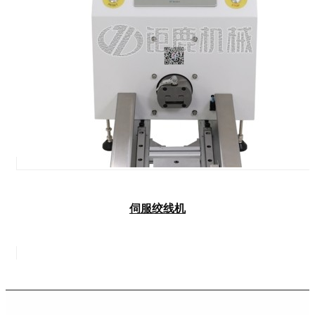
伺服绞线机