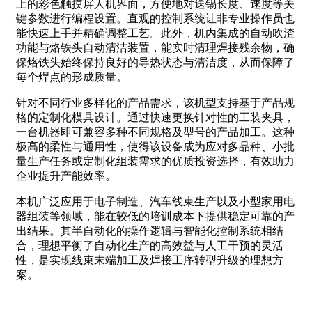
上的彩色触摸屏人机界面，方便地对送锡长度、速度等关
键参数进行编程设置。直观的控制系统让非专业操作员也
能快速上手并精确调整工艺。此外，机内集成的自动吹渣
功能与烙铁头自动清洁装置，能实时清理焊接残余物，确
保烙铁头始终保持良好的导热状态与清洁度，从而保障了
每个焊点的形成质量。
针对不同行业多样化的产品需求，该机型支持基于产品规
格的定制化模具设计。通过快速更换针对性的工装夹具，
一台机器即可兼容多种不同规格及型号的产品加工。这种
极高的柔性与通用性，使得该设备成为应对多品种、小批
量生产任务或定制化组装需求的优质投资选择，有效助力
企业提升产能效率。
本机广泛应用于电子制造、汽车线束生产以及小型家用电
器组装等领域，能在较低的培训成本下提供稳定可靠的产
出结果。其半自动化的操作逻辑与智能化控制系统相结
合，理想平衡了自动化生产的高效益与人工干预的灵活
性，是实现线束末端加工及焊接工序转型升级的理想方
案。