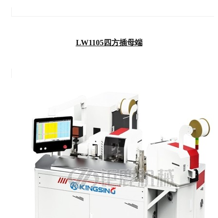
LW1105四方插母端