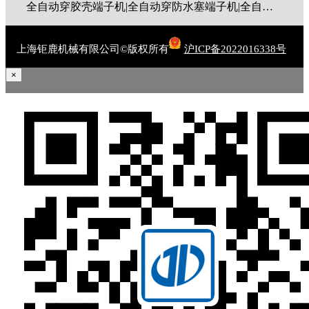
全自动穿胶壳端子机|全自动穿防水塞端子机|全自动穿热缩管端子机|全自动穿护套端子机|全自动穿号码管端子机|全自动端子机|全自动穿防水栓端子机|端子压着机|端子压接机|静音端子机|多芯线端子机|护套线端子机|全自动排线端子机|新能源大平方压接机|电脑剥线机|自动剥线机|裁线机|剥线机
上海钜鹿机械有限公司©版权所有
沪ICP备2022016338号
×