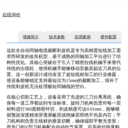
在线询价
视频简介
技术参数
应用案例
硬件配置
这款全自动同轴电缆裁断剥皮机是专为高精度短线加工需
求而研发的改良机型，基于成熟的同轴加工平台进行了结
构性优化。其核心突破在于引入了精密拉线机械手来替代
传统的出线轮，使得机械手能够移动至极其贴近刀具的位
置。这一创新设计成功攻克了超短线材加工的行业难题，
使设备能够稳定支持最短仅为15mm的裁断加工，填补了
传统剥皮机无法处理极短同轴线的空白。
在核心切割工艺上，设备采用了先进的三刀分离系统，确
保每一道工序都达到专业标准。旋转刀机构负责对每一层
材料进行360度精密环切，剥皮精度可达0.01mm，能够根
据预设深度精准穿透屏蔽层或绝缘层而绝不伤及内芯；平
刀机构则负责主线材的垂直切断，确保端部平整无变形；
而专门的V型刀机构配合自动吹气装置，可高效拉除废料