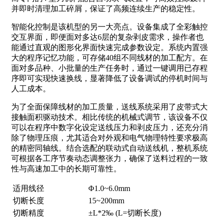
并即时清理加工碎屑，保证了高频连续生产的稳定性。
智能化控制是该机型的另一大亮点。设备集成了全彩触控
交互界面，即便面对多达6层的复杂剥皮需求，操作者也
能通过直观的图形化界面快速完成参数设定。系统内置强
大的程序记忆功能，可存储40组不同线材的加工配方。在
面对多品种、小批量的生产任务时，通过一键调用已存程
序即可实现快速换线，显著降低了设备调试的停机时间与
人工成本。
为了全面保障线材的加工质量，送线系统采用了皮带式大
接触面积驱动技术。相比传统的机械式调节，该设备不仅
可以在程序中数字化设定送线压力和剥皮压力，还充分消
除了物理压痕，尤其适合对外观和电气物理特性要求极高
的精密同轴线。结合选配的联动式自动送线机，整机系统
可根据各工序节奏动态调整张力，确保了送料过程的一致
性与高速加工中的长期可靠性。
适用线径
Φ1.0~6.0mm
切断长度
15~200mm
切断精度
±L*2‰ (L=切断长度)