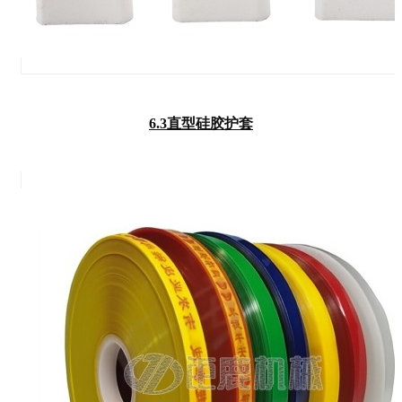
6.3直型硅胶护套