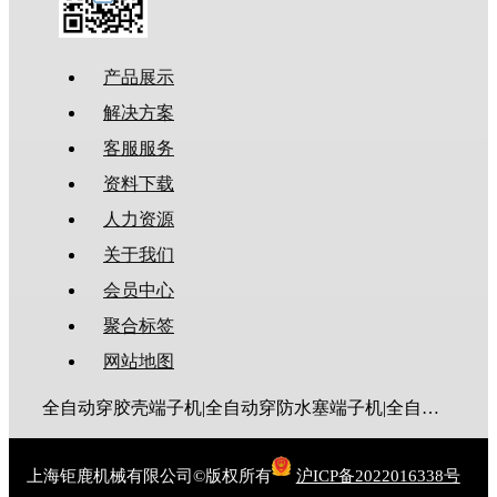
产品展示
解决方案
客服服务
资料下载
人力资源
关于我们
会员中心
聚合标签
网站地图
全自动穿胶壳端子机|全自动穿防水塞端子机|全自动穿热缩管端子机|全自动穿护套端子机|全自动穿号码管端子机|全自动端子机|全自动穿防水栓端子机|端子压着机|端子压接机|静音端子机|多芯线端子机|护套线端子机|全自动排线端子机|新能源大平方压接机|电脑剥线机|自动剥线机|裁线机|剥线机
上海钜鹿机械有限公司©版权所有
沪ICP备2022016338号