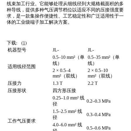
线束加工行业。它能够处理从细线径到大规格截面积的多
种导线，提供多种气压调节档位以适应不同的压接强度要
求，是一款集操作便捷性、工艺稳定性和广泛适用性于一
体的工业级端子加工解决方案。
下载:
(1)
机器型号
JL-
JL-
0.5–10 mm²（单
0.5–35 mm²（单
线）
线）
适用线径范围
2 × 0.5–4
2 × 0.5–10
mm²（双线）
mm²（双线）
压接力
1.3 T
2.2 T
压接形状
四方形压接
0.25–1.0 mm² 线
0.2–0.3 MPa
径
1.5–2.5 mm² 线
0.3–0.4 MPa
径
工作气压要求
4.0–6.0 mm² 线
0.5–0.6 MPa
径