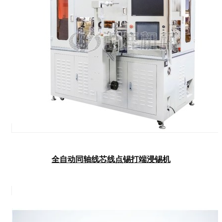
全自动同轴线芯线点锡打端浸锡机