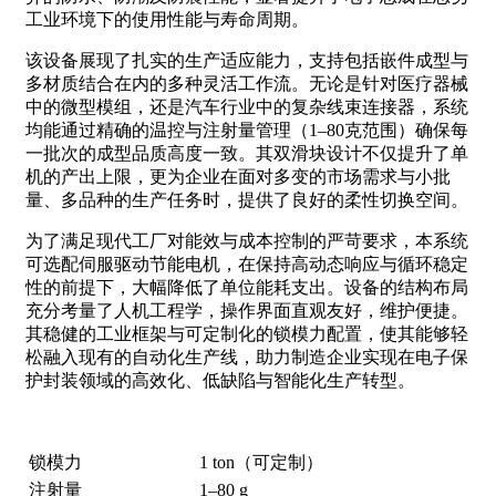
工业环境下的使用性能与寿命周期。
该设备展现了扎实的生产适应能力，支持包括嵌件成型与
多材质结合在内的多种灵活工作流。无论是针对医疗器械
中的微型模组，还是汽车行业中的复杂线束连接器，系统
均能通过精确的温控与注射量管理（1–80克范围）确保每
一批次的成型品质高度一致。其双滑块设计不仅提升了单
机的产出上限，更为企业在面对多变的市场需求与小批
量、多品种的生产任务时，提供了良好的柔性切换空间。
为了满足现代工厂对能效与成本控制的严苛要求，本系统
可选配伺服驱动节能电机，在保持高动态响应与循环稳定
性的前提下，大幅降低了单位能耗支出。设备的结构布局
充分考量了人机工程学，操作界面直观友好，维护便捷。
其稳健的工业框架与可定制化的锁模力配置，使其能够轻
松融入现有的自动化生产线，助力制造企业实现在电子保
护封装领域的高效化、低缺陷与智能化生产转型。
锁模力
1 ton（可定制）
注射量
1–80 g