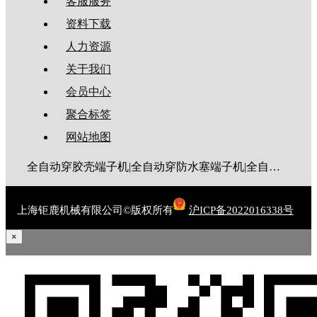
客服服务
资料下载
人力资源
关于我们
会员中心
聚合标签
网站地图
全自动穿胶壳端子机|全自动穿防水塞端子机|全自动穿热缩管端子机|全自动穿护套端子机|全自动穿号码管端子机|全自动端子机|全自动穿防水栓端子机|端子压着机|端子压接机|静音端子机|多芯线端子机|护套线端子机|全自动排线端子机|新能源大平方压接机|电脑剥线机|自动剥线机|裁线机|剥线机
上海钜鹿机械有限公司©版权所有
沪ICP备2022016338号
×