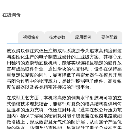
在线询价
视频简介
技术参数
应用案例
硬件配置
该双滑块侧注式低压注塑成型系统是专为追求高精度封装
与柔性化生产的电子制造业设计的工业级方案。其核心采
用独特的双滑动底板机构，能够实现连续且稳定的嵌件放
置与成品取件作业。通过滑块的往复移动，设备在保持高
重复定位精度的同时，显著降低了精密元器件在模具开启
与闭合过程中的物理应力，是处理脆弱电子组件、高灵敏
度传感器以及各类精密连接器的理想平台。
在成型工艺方面，本机将高效的侧向水平射胶与可靠的立
式锁模技术理想结合，能够针对复杂的模具结构提供均匀
且温和的压力充填。低压注射环境（通常在数公斤压力范
围内）确保了熔融的密封耗材能平稳覆盖在敏感电路或细
微引线上，形成致密且无气泡的防护层，从而赋予产品优
异的防水、防潮及防震性能，显著提升了电子总成在恶劣