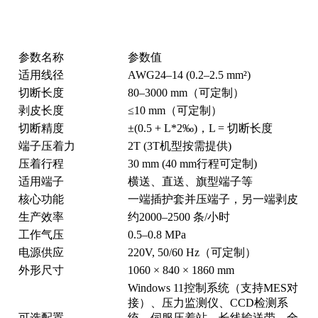
参数名称
参数值
适用线径
AWG24–14 (0.2–2.5 mm²)
切断长度
80–3000 mm（可定制）
剥皮长度
≤10 mm（可定制）
切断精度
±(0.5 + L*2‰)，L = 切断长度
端子压着力
2T (3T机型按需提供)
压着行程
30 mm (40 mm行程可定制)
适用端子
横送、直送、旗型端子等
核心功能
一端插护套并压端子，另一端剥皮
生产效率
约2000–2500 条/小时
工作气压
0.5–0.8 MPa
电源供应
220V, 50/60 Hz（可定制）
外形尺寸
1060 × 840 × 1860 mm
Windows 11控制系统（支持MES对
接）、压力监测仪、CCD检测系
可选配置
统、伺服压着站、长线输送带、全