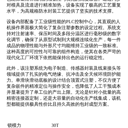
对模具及流道进行精准加热，设备实现了极高的工艺重复
水平，为高规格防水封装工艺提供了坚实的技术支撑。
设备内部配备了工业级性能的PLC控制中心，其直观的人
机操作界面极大简化了复杂注塑参数的设定过程。系统支
持对注射速率、保压时间及多段分温区进行毫秒级的数字
化调节，确保了从原型试制到大规模连续化生产，每一件
成品的物理性能与外形尺寸均能维持工业级的一致标准。
这种高度的可控性与可靠的组件构造，使其在各类严苛的
现代化工厂环境下依然能保持出色的运行稳定性。
此外，该注塑系统为电子制造、传感器封装及线束接头等
领域提供了扎实的电气绝缘、抗冲击及全天候环境防护能
力。单滑块滑动底板的设计结合顶置式注塑，不仅方便了
复杂嵌件的精准定位与操作安全，也降低了人工干预成本
并显著提升了单工位的产出上限。无论是针对小批量的高
精密连接器定制，还是大容量的自动化生产线集成，该机
型都能提供极具性价比且持久高效的包封成型方案。
锁模力
30T