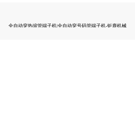
全自动穿热缩管端子机|全自动穿号码管端子机-钜鹿机械