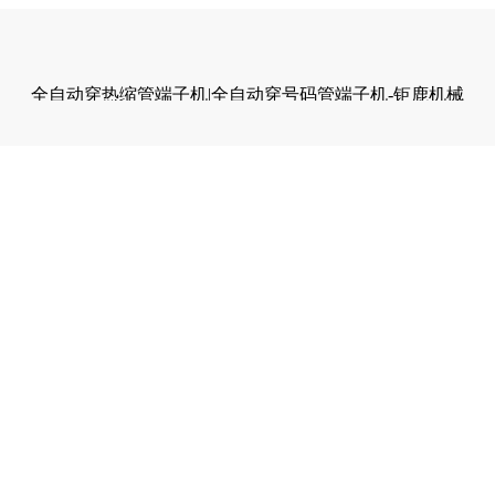
全自动穿热缩管端子机|全自动穿号码管端子机-钜鹿机械