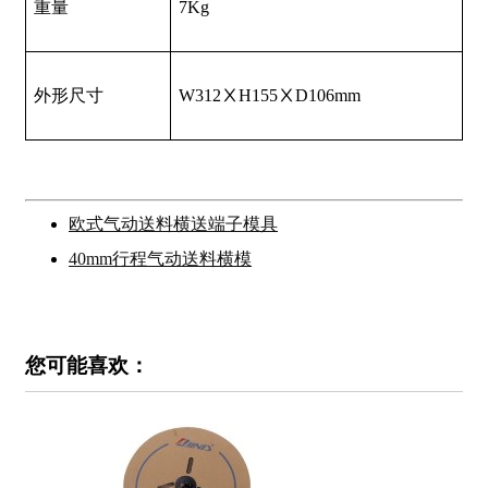
重量
7Kg
外形尺寸
W312
Ⅹ
H155
Ⅹ
D106mm
欧式气动送料横送端子模具
40mm行程气动送料横模
您可能喜欢：