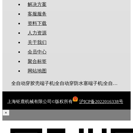
解决方案
客服服务
资料下载
人力资源
关于我们
会员中心
聚合标签
网站地图
全自动穿胶壳端子机|全自动穿防水塞端子机|全自动穿热缩管端子机|全自动穿护套端子机|全自动穿号码管端子机|全自动端子机|全自动穿防水栓端子机|端子压着机|端子压接机|静音端子机|多芯线端子机|护套线端子机|全自动排线端子机|新能源大平方压接机|电脑剥线机|自动剥线机|裁线机|剥线机
上海钜鹿机械有限公司©版权所有
沪ICP备2022016338号
×