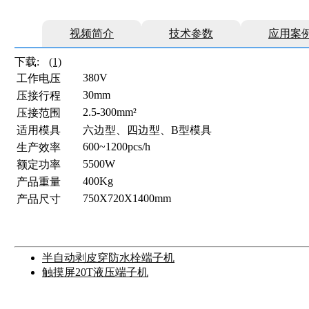
视频简介
技术参数
应用案
下载:
(1)
380V
工作电压
30mm
压接行程
2.5-300mm²
压接范围
适用模具
六边型、四边型、B型模具
600~1200pcs/h
生产效率
5500W
额定功率
400Kg
产品重量
750Χ720Χ1400mm
产品尺寸
半自动剥皮穿防水栓端子机
触摸屏20T液压端子机