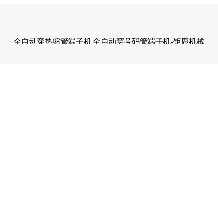
全自动穿热缩管端子机|全自动穿号码管端子机-钜鹿机械