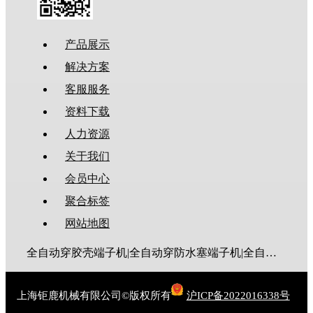
产品展示
解决方案
客服服务
资料下载
人力资源
关于我们
会员中心
聚合标签
网站地图
全自动穿胶壳端子机|全自动穿防水塞端子机|全自动穿热缩管端子机|全自动穿护套端子机|全自动穿号码管端子机|全自动端子机|全自动穿防水栓端子机|端子压着机|端子压接机|静音端子机|多芯线端子机|护套线端子机|全自动排线端子机|新能源大平方压接机|电脑剥线机|自动剥线机|裁线机|剥线机
上海钜鹿机械有限公司©版权所有
沪ICP备2022016338号