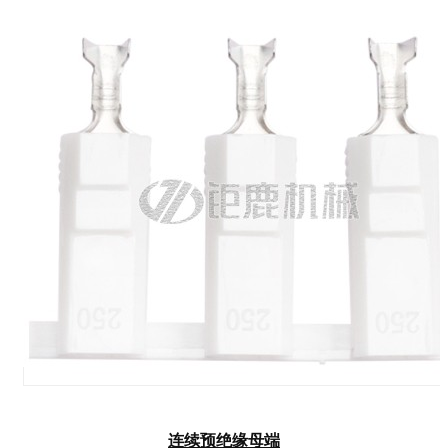
连续预绝缘母端