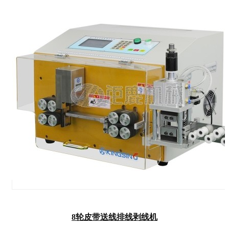
8轮皮带送线排线剥线机