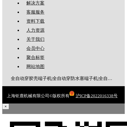
解决方案
客服服务
资料下载
人力资源
关于我们
会员中心
聚合标签
网站地图
全自动穿胶壳端子机|全自动穿防水塞端子机|全自动穿热缩管端子机|全自动穿护套端子机|全自动穿号码管端子机|全自动端子机|全自动穿防水栓端子机|端子压着机|端子压接机|静音端子机|多芯线端子机|护套线端子机|全自动排线端子机|新能源大平方压接机|电脑剥线机|自动剥线机|裁线机|剥线机
上海钜鹿机械有限公司©版权所有
沪ICP备2022016338号
×