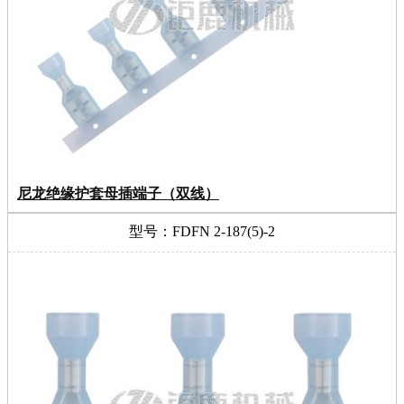
尼龙绝缘护套母插端子（双线）
型号：FDFN 2-187(5)-2