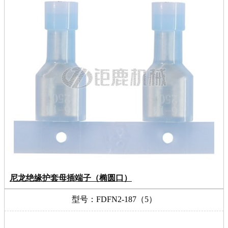
尼龙绝缘护套母插端子（椭圆口）
型号：FDFN2-187（5）