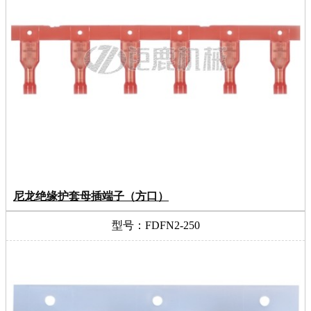
尼龙绝缘护套母插端子（方口）
型号：FDFN2-250