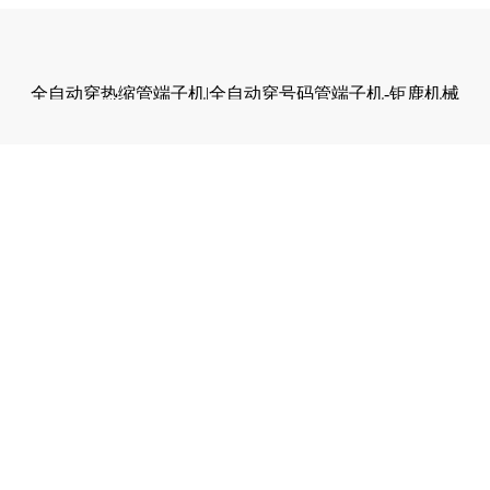
全自动穿热缩管端子机|全自动穿号码管端子机-钜鹿机械