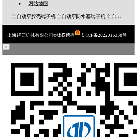
网站地图
全自动穿胶壳端子机|全自动穿防水塞端子机|全自动穿热缩管端子机|全自动穿护套端子机|全自动穿号码管端子机|全自动端子机|全自动穿防水栓端子机|端子压着机|端子压接机|静音端子机|多芯线端子机|护套线端子机|全自动排线端子机|新能源大平方压接机|电脑剥线机|自动剥线机|裁线机|剥线机
上海钜鹿机械有限公司©版权所有
沪ICP备2022016338号
×