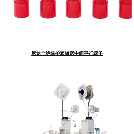
尼龙全绝缘护套短形中间平行端子