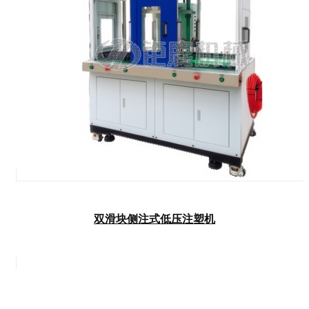
双滑块侧注式低压注塑机