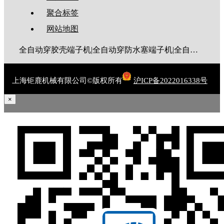
聚合标签
网站地图
全自动穿胶壳端子机|全自动穿防水塞端子机|全自动穿热缩管端子机|全自动穿护套端子机|全自动穿号码管端子机|全自动端子机|全自动穿防水栓端子机|端子压着机|端子压接机|静音端子机|多芯线端子机|护套线端子机|全自动排线端子机|新能源大平方压接机|电脑剥线机|自动剥线机|裁线机|剥线机
上海钜鹿机械有限公司©版权所有
沪ICP备2022016338号
×