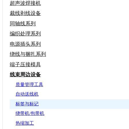
超声波焊接机
裁线剥线设备
同轴线系列
编织处理系列
电源插头系列
绕线与捆扎系列
端子压接模具
线束周边设备
质量管理工具
自动送线机
标签与标记
绕带机/包带机
热缩加工