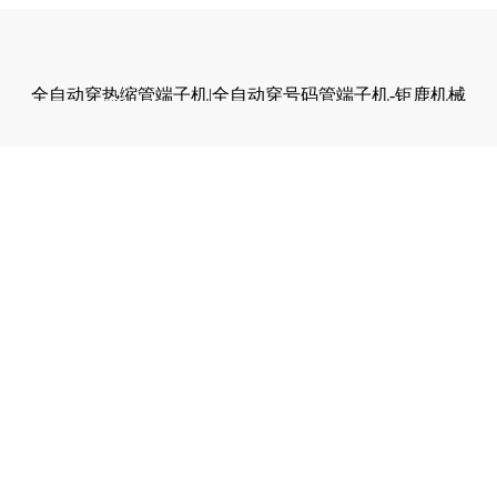
全自动穿热缩管端子机|全自动穿号码管端子机-钜鹿机械