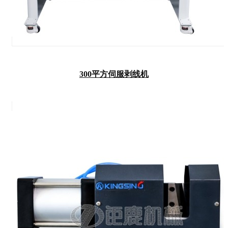
300平方伺服剥线机