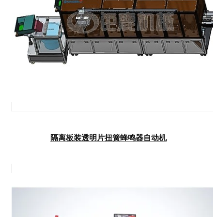
隔离板装透明片扭簧蜂鸣器自动机