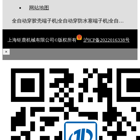
网站地图
全自动穿胶壳端子机|全自动穿防水塞端子机|全自动穿热缩管端子机|全自动穿护套端子机|全自动穿号码管端子机|全自动端子机|全自动穿防水栓端子机|端子压着机|端子压接机|静音端子机|多芯线端子机|护套线端子机|全自动排线端子机|新能源大平方压接机|电脑剥线机|自动剥线机|裁线机|剥线机
上海钜鹿机械有限公司©版权所有
沪ICP备2022016338号
×