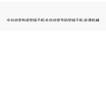
全自动穿热缩管端子机|全自动穿号码管端子机-钜鹿机械