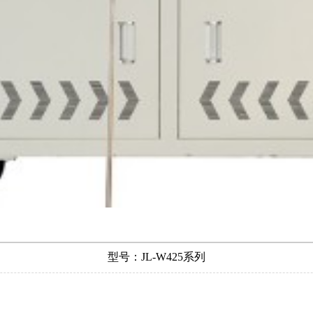
型号：JL-W425系列