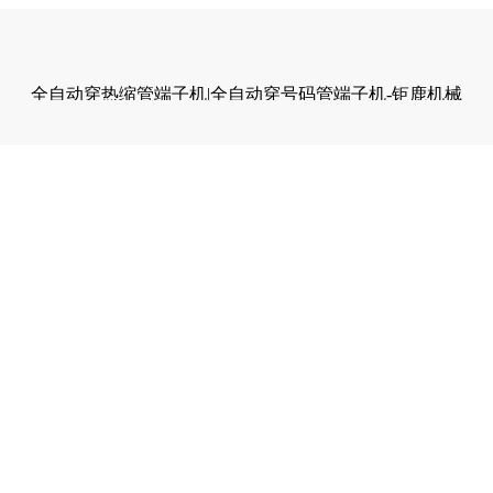
全自动穿热缩管端子机|全自动穿号码管端子机-钜鹿机械