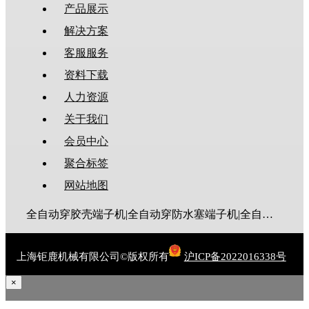
产品展示
解决方案
客服服务
资料下载
人力资源
关于我们
会员中心
聚合标签
网站地图
全自动穿胶壳端子机|全自动穿防水塞端子机|全自动穿热缩管端子机|全自动穿护套端子机|全自动穿号码管端子机|全自动端子机|全自动穿防水栓端子机|端子压着机|端子压接机|静音端子机|多芯线端子机|护套线端子机|全自动排线端子机|新能源大平方压接机|电脑剥线机|自动剥线机|裁线机|剥线机
上海钜鹿机械有限公司©版权所有
沪ICP备2022016338号
×