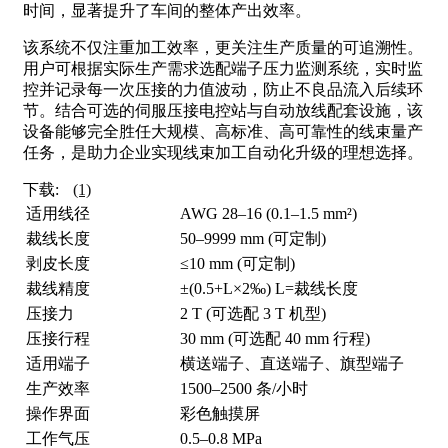
时间，显著提升了车间的整体产出效率。
该系统不仅注重加工效率，更关注生产质量的可追溯性。
用户可根据实际生产需求选配端子压力监测系统，实时监
控并记录每一次压接的力值波动，防止不良品流入后续环
节。结合可选的伺服压接电控站与自动放线配套设施，该
设备能够完全胜任大规模、高标准、高可靠性的线束量产
任务，是助力企业实现线束加工自动化升级的理想选择。
下载:
(1)
适用线径
AWG 28–16 (0.1–1.5 mm²)
裁线长度
50–9999 mm (可定制)
剥皮长度
≤10 mm (可定制)
裁线精度
±(0.5+L×2‰) L=裁线长度
压接力
2 T (可选配 3 T 机型)
压接行程
30 mm (可选配 40 mm 行程)
适用端子
横送端子、直送端子、旗型端子
生产效率
1500–2500 条/小时
操作界面
彩色触摸屏
工作气压
0.5–0.8 MPa