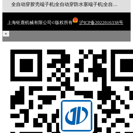
全自动穿胶壳端子机|全自动穿防水塞端子机|全自动穿热缩管端子机|全自动穿护套端子机|全自动穿号码管端子机|全自动端子机|全自动穿防水栓端子机|端子压着机|端子压接机|静音端子机|多芯线端子机|护套线端子机|全自动排线端子机|新能源大平方压接机|电脑剥线机|自动剥线机|裁线机|剥线机
上海钜鹿机械有限公司©版权所有
沪ICP备2022016338号
×