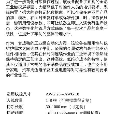
为了进一步简化日常操作过程，该设备配备了直观的全彩
工业触摸屏界面，大幅降低了对操作人员的培训要求。系
统内置了强大的参数记忆数据库，可以存储多种不同产品
的加工模板。在面对重复订单或标准件加工时，操作员只
需一键调用预设参数，即可让机器立即进入满负荷生产状
态，这种数字化的管理方式确保了每一批次产品的高度一
致性，也提升了车间的整体管理水平。
作为一套成熟的工业级自动化方案，该设备在耐用性与低
维护需求之间达成了平衡。坚固的金属架构与高性能驱动
组件相结合，使其在长时间连续作业的工业环境下依然能
保持稳定的工艺输出。这种高效、低维护成本的特性，使
其不仅适用于常规的电子消费品连接线加工，也广泛应用
于家电、汽车周边电子及工业电源等对可靠性有较高要求
的行业场景。
适用线径尺寸
AWG 28 – AWG 18
入线数量
1–8 根（可根据线径定制）
切断长度
30–1000 mm（可定制）
切断精度
±(0.5+L×2‰)mm (L=切断长度)